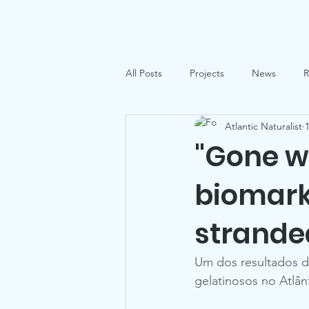
NATURALISTAS DO ATLÂNTICO
Sobre nós
All Posts
Projects
News
R
Atlantic Naturalist
Project News
Citizen Science
"Gone wi
biomark
Publications
Jogos
strande
Um dos resultados d
gelatinosos no Atlân