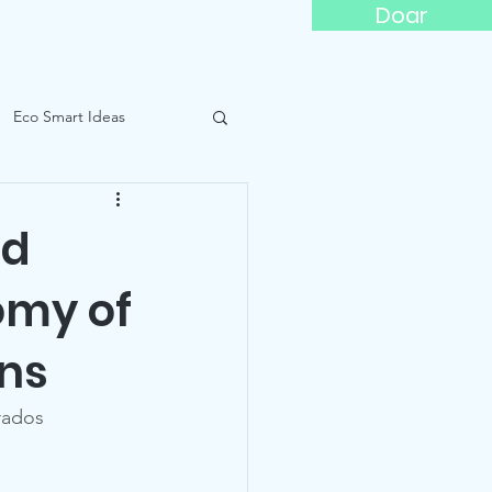
Doar
titude
Eco Smart Ideas
cations
Posters
id
omy of
ans
rados 