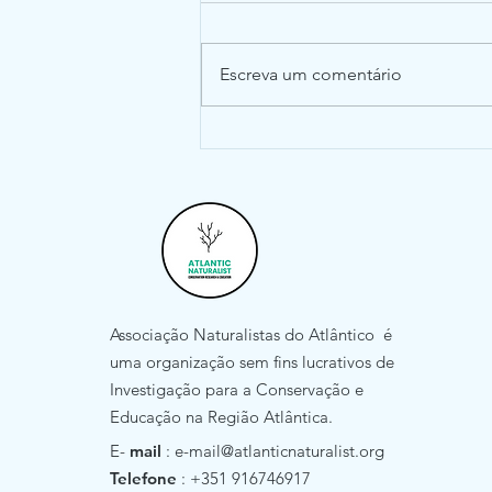
Escreva um comentário
The significance of
cephalopod beaks as a
research tool: an update
Associação Naturalistas do Atlântico é
uma organização sem fins lucrativos de
Investigação para a Conservação e
Educação na Região Atlântica.
E-
mail
:
e-mail@atlanticnaturalist.org
Telefone
: +351 916746917