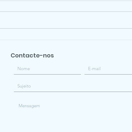
The heaviest bony fish in
Meg
the world: a 2744 kg
ass
giant sunfish Mola
pol
Contacte-nos
alexandrini (Ranzani,
fiel
1839)
pla
met