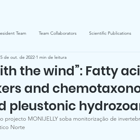
Actividade
Conteúdos
MINI Naturalistas
Tome uma a
esident Team
Team Collaborators
Scientific Publications
15 de out. de 2022
1 min de leitura
Students
Volunteer
Atlantic Species
Tools&Publi
th the wind”: Fatty ac
ers and chemotaxon
d pleustonic hydrozo
o projecto MONIJELLY soba monitorização de inverteb
tico Norte