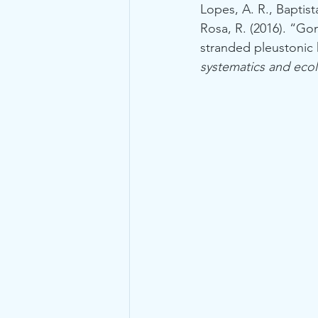
Lopes, A. R., Baptista
Rosa, R. (2016). “G
stranded pleustonic h
systematics and eco