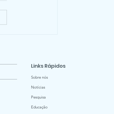
afauna community
essment of
ymetallic-nodule
ds with cameras:
tform and
Links Rápidos
hodology
Sobre nós
Notícias
Pesquisa
Educação