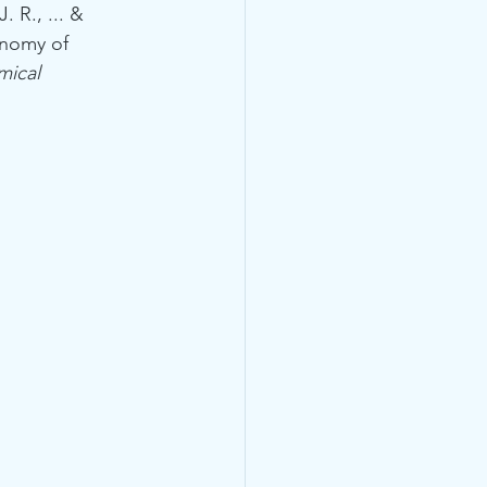
. R., ... & 
onomy of 
ical 