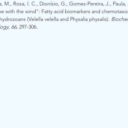
, M., Rosa, I. C., Dionísio, G., Gomes-Pereira, J., Paula, J
one with the wind”: Fatty acid biomarkers and chemotax
ydrozoans (Velella velella and Physalia physalis). 
Biochem
logy
, 
66
, 297-306.