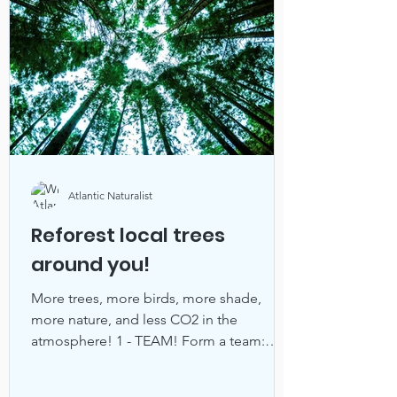
Atlantic Naturalist
Reforest local trees
around you!
More trees, more birds, more shade,
more nature, and less CO2 in the
atmosphere! 1 - TEAM! Form a team:
group of friends, class...